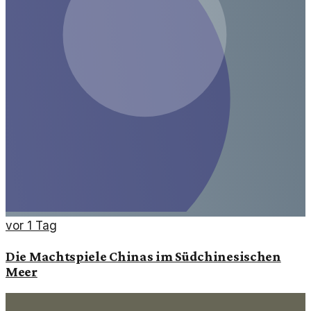
vor 1 Tag
Die Machtspiele Chinas im Südchinesischen
Meer