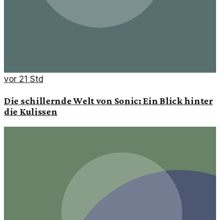
vor 21 Std
Die schillernde Welt von Sonic: Ein Blick hinter
die Kulissen