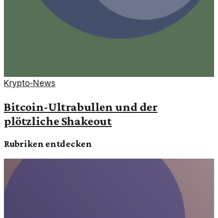
Krypto-News
Bitcoin-Ultrabullen und der
plötzliche Shakeout
Rubriken entdecken