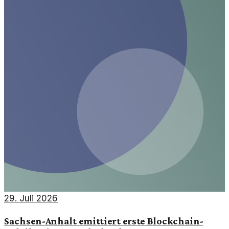
29. Juli 2026
Sachsen-Anhalt emittiert erste Blockchain-