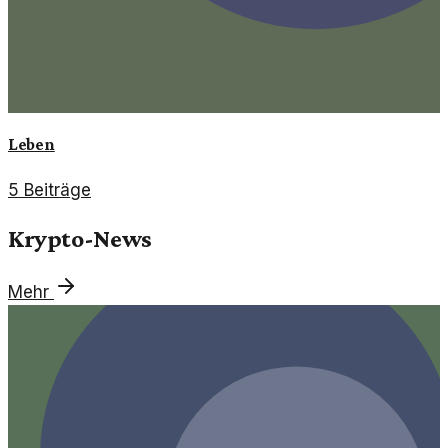
Leben
5
Beiträge
Krypto-News
Mehr