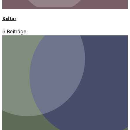
Kultur
6
Beiträge