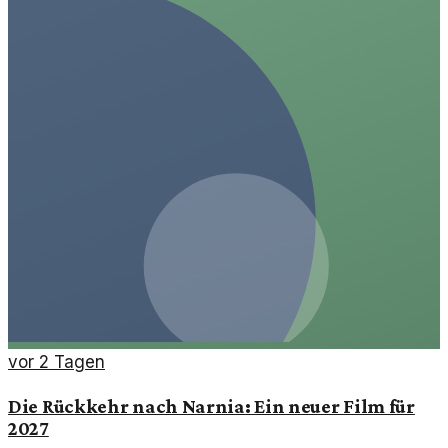
vor 2 Tagen
Die Rückkehr nach Narnia: Ein neuer Film für
2027