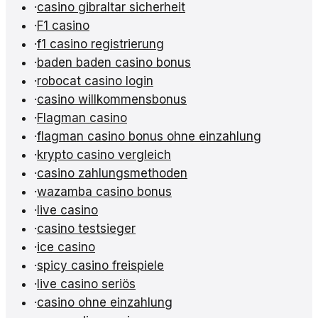
·
casino gibraltar sicherheit
·
F1 casino
·
f1 casino registrierung
·
baden baden casino bonus
·
robocat casino login
·
casino willkommensbonus
·
Flagman casino
·
flagman casino bonus ohne einzahlung
·
krypto casino vergleich
·
casino zahlungsmethoden
·
wazamba casino bonus
·
live casino
·
casino testsieger
·
ice casino
·
spicy casino freispiele
·
live casino seriös
·
casino ohne einzahlung