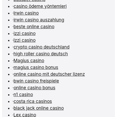
·
casino ödeme yöntemleri
·
Irwin casino
·
irwin casino auszahlung
·
beste online casino
·
izzi casino
·
Izzi casino
·
crypto casino deutschland
·
high roller casino deutsch
·
Magius casino
·
magius casino bonus
·
online casino mit deutscher lizenz
·
bwin casino freispiele
·
online casino bonus
·
n1 casino
·
costa rica casinos
·
black jack online casino
·
Lex casino