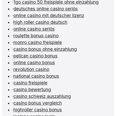
·
1go casino 50 freispiele ohne einzahlung
·
deutsches online casino seriös
·
online casino mit deutscher lizenz
·
high roller casino deutsch
·
online casino seriös
·
roulette bonus casino
·
monro casino freispiele
·
casino bonus ohne einzahlung
·
pelican casino bonus
·
online casino bonus
·
revolution casino
·
national casino bonus
·
casino freispiele
·
casino bewertung
·
casino schweiz auszahlung
·
casino bonus vergleich
·
highroller casino bonus